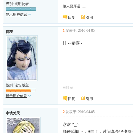
级别: 光明使者
做人要厚道……
显示用户信息
回复
引用
1
发表于: 2010-04-05
苜蓿
排~~恭喜~
级别: 论坛版主
三叶草
显示用户信息
回复
引用
2
发表于: 2010-04-05
水镜梵天
谢谢 ^_^
顺便感慨下，9年了，时间真是很快呀