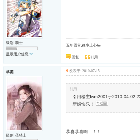
级别: 骑士
五年回首,往事上心头
显示用户信息
回复
引用
9
发表于: 2010-07-15
芊湄
引用
引用楼主lwm2001于2010-04-02
新婚快乐！
恭喜恭喜啊！！！
级别: 圣骑士