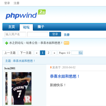
登录
注册
主页
圈子
论坛
注册
水之韵论坛
»
站务公告
»
恭喜水姐和悠悠！
上一主题
下一主题
«
1
2
»
Pages: 1/2
Go
主题 : 恭喜水姐和悠悠！
0
发表于: 2010-04-02
lwm2001
恭喜水姐和悠悠！
新婚快乐！