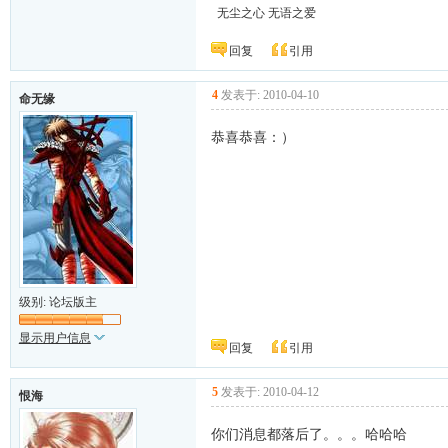
无尘之心 无语之爱
回复
引用
4
发表于: 2010-04-10
命无缘
恭喜恭喜：）
级别: 论坛版主
显示用户信息
回复
引用
5
发表于: 2010-04-12
恨海
你们消息都落后了。。。哈哈哈