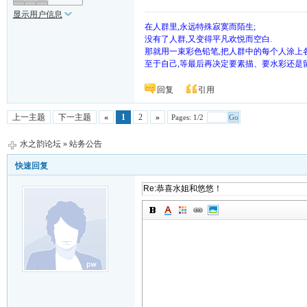
显示用户信息
在人群里,永远特殊寂寞而陌生;
没有了人群,又变得平凡欢悦而空白.
那就用一束彩色铅笔,把人群中的每个人涂上各
至于自己,等最后再决定要素描、要水彩还是留白
回复
引用
上一主题
下一主题
«
1
2
»
Pages: 1/2
Go
水之韵论坛
»
站务公告
快速回复