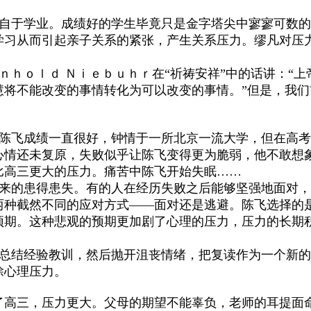
自于学业。成绩好的学生毕竟只是金字塔尖中寥寥可数的
学习从而引起亲子关系的紧张，产生关系压力。缪凡对压
ｈｏｌｄ Ｎｉｅｂｕｈｒ在“祈祷安祥”中的话讲：“
慧将不能改变的事情转化为可以改变的事情。”但是，我
陈飞成绩一直很好，钟情于一所北京一流大学，但在高考
心情还未复原，失败似乎让陈飞变得更为脆弱，他不敢想
比高三更大的压力。痛苦中陈飞开始失眠……
来的患得患失。有的人在经历失败之后能够坚强地面对，
两种截然不同的应对方式——面对还是逃避。陈飞选择的
预期。这种悲观的预期更加剧了心理的压力，压力的长期
总结经验教训，然后抛开沮丧情绪，把复读作为一个新的
除心理压力。
了高三，压力更大。父母的期望不能辜负，老师的耳提面