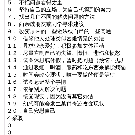
５． 不把问题看得太重
６． 坚持自己的立场，为自己想得到的努力
７． 找出几种不同的解决问题的方法
８． 向亲戚朋友或同学寻求建议
９． 改变原来的一些做法或自己的一些问题
１０．借鉴他人处理类似困难情景的办法
１１．寻求业余爱好，积极参加文体活动
１２．尽量克制自己的失望、悔恨、悲伤和愤怒
１３．试图休息或休假，暂时把问题（烦恼）抛开
１４．通过吸烟、喝酒、服药和吃东西来解除烦恼
１５．时间会改变现状，唯一要做的便是等待
１６．试图忘记整个事情
１７．依靠别人解决问题
１８．接受现实，因为没有其它办法
１９．幻想可能会发生某种奇迹改变现状
２０．自己安慰自己
不采取
０
０