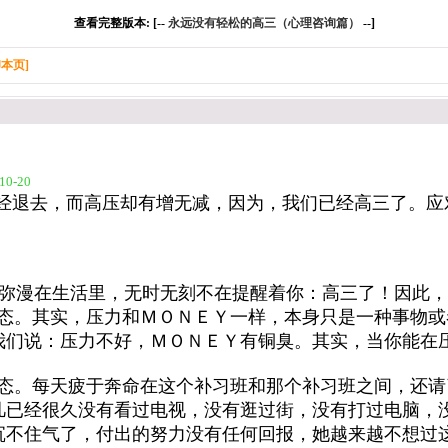
查看完整版本: [--
永远没有轻松的高三（心理咨询篇）
--]
印本页]
0-20
经退去，而高压却有增无减，因为，我们已经高三了。应对
弥漫在生活里，无时无刻不在提醒着你：高三了！因此，
神态。其实，压力和ＭＯＮＥＹ一样，本身只是一种事物
我们说：压力不好，ＭＯＮＥＹ有铜臭。其实，当你能在
状态。每天疲于奔命在这个补习班和那个补习班之间，还
凡已经很久没有看过电视，没有逛过街，没有打过电脑，
沉不住气了，付出的努力没有任何回报，她越来越不想过