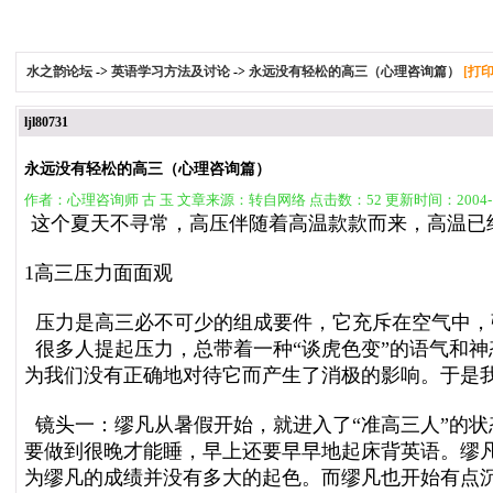
水之韵论坛
->
英语学习方法及讨论
->
永远没有轻松的高三（心理咨询篇）
[打
ljl80731
永远没有轻松的高三（心理咨询篇）
作者：心理咨询师 古 玉 文章来源：转自网络 点击数：52 更新时间：2004-1
这个夏天不寻常，高压伴随着高温款款而来，高温已
1高三压力面面观
压力是高三必不可少的组成要件，它充斥在空气中，
很多人提起压力，总带着一种“谈虎色变”的语气和
为我们没有正确地对待它而产生了消极的影响。于是
镜头一：缪凡从暑假开始，就进入了“准高三人”的
要做到很晚才能睡，早上还要早早地起床背英语。缪
为缪凡的成绩并没有多大的起色。而缪凡也开始有点