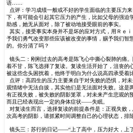
语……
点评：学习成绩一般或不好的学生面临的主要压力来
下，有可能会引起其它压力的产生，比如父母的强迫
助感，她无从面对，除了被动地接受眼前的事实。
其实，接受事实本身并不是坏的应对方式，用Ｒｅｉｎ
予我们勇气改变那些应该被改变的事情，赐予我们智
的。你分清了吗？
镜头二：刚刚过去的高考是陈飞心中撕心裂肺的痛。
着不甘，陈飞选择了复读。复读生活开始了，沮丧的
被这些念头困扰着，他终于明白为什么说高四承受着
点评：高四生的压力主要来自于对失败的恐惧，对未
观情绪中无法自拔，其实他们是无法面对失败。这是
有正视失败，被失败的阴影笼罩，对未来产生悲观的
而且已经表现出一定的身体症状——失眠。
对复读生而言，选择复读的前提条件是：正视失败，
次高考的阴影，请抓紧时间调整自己的心理状态，排
镜头三：苏行的日记——“上了高中，压力好大，上