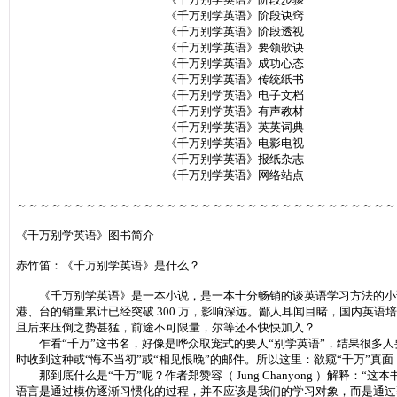
《千万别学英语》阶段诀窍
《千万别学英语》阶段透视
《千万别学英语》要领歌诀
《千万别学英语》成功心态
《千万别学英语》传统纸书
《千万别学英语》电子文档
《千万别学英语》有声教材
《千万别学英语》英英词典
《千万别学英语》电影电视
《千万别学英语》报纸杂志
《千万别学英语》网络站点
～～～～～～～～～～～～～～～～～～～～～～～～～～～～～～～～～
《千万别学英语》图书简介
赤竹笛：《千万别学英语》是什么？
《千万别学英语》是一本小说，是一本十分畅销的谈英语学习方法的小说
港、台的销量累计已经突破 300 万，影响深远。鄙人耳闻目睹，国内英语
且后来压倒之势甚猛，前途不可限量，尔等还不快快加入？
乍看“千万”这书名，好像是哗众取宠式的要人“别学英语”，结果很多人
时收到这种或“悔不当初”或“相见恨晚”的邮件。所以这里：欲窥“千万”真面
那到底什么是“千万”呢？作者郑赞容（ Jung Chanyong ）解释
语言是通过模仿逐渐习惯化的过程，并不应该是我们的学习对象，而是通过