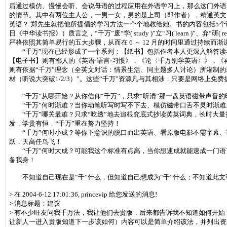
后通过模仿、慢慢会听、会说母语的过程应用在外语学习上，那么这门外语
的情节。其中有两位主人公，一男一女，男的是上司（即作者），精通英文
英语？’郑先生就把他所提倡的学习方法一个个地教给她。书的内容包括5个诀窍，
日《中华读书报》）质言之，“千万”废“学( study )”立“习( learn )”、弃“研( 
严格依照其简单易行的五大步骤，从而在 6 ～ 12 月的时间里通过持续
“千万”现在已经形成了一个系列：【纸书】包括作者本人更深入解答读者
【电子书】则有鄙人的《英语·语言·习惯》，《论〈千万别学英语〉》，
则有依据“千万”理念（全英文对话：情景生活、同主题多人讨论）所灌制的
材（听说大突破1/2/3）”。这些“千万”资源凡与其相涉，只要是网络上
“千万”从哪开始？从你信仰“千万”，只求“听清”那一盘英语磁带声音的时
“千万”何时渐难？当你动笔听写时写不下去、模仿磁带口舌不灵时渐难
“千万”哪关最难？只求“吃透”地去追根究底式抄读英英词典，长时大量抄
发，学贵有恒，“千万”重在努力坚持！
“千万”何时小成？等你下意识的脱口而出英语、看原版电影不需字幕、读
跃，天高任鸟飞！
“千万”何时大成？可能我这个标准有点高，当你想速成就能速成一门语言
备我身！
不知道自己现在是“千”什么，但知道自己想成为“千”什么；不知道此文
> 在 2004-6-12 17:01:36, princevip 给您发送的消息!
> 消息标题：建议
> 有不少旺友问我千万法，我让他们去贵版，后来都告诉我不知道如何开始，
让新人一进入贵版知道下一步该如何）内容可以是简单介绍该法，并列出资料