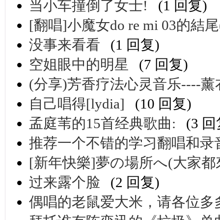
当小车撞倒了女士!
(1 回复)
[翻唱]小魔女do re mi 03的
没事来看看
(1 回复)
空姐眼中的明星
(7 回复)
(分享)芳香疗法心灵音乐----薰衣草
自己唱得[lydia]
(10 回复)
孟庭苇的15首经典歌曲:
(3 回
推荐一个不错的学习翻唱和录
[新年快樂]夢の場所へ(大家都
过来露个脸
(2 回复)
偶唱的老鼠爱大米，请各位多