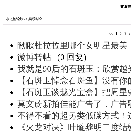
查看完整
水之韵论坛
->
娱乐时空
<<
1
2
3
瞅瞅杜拉拉里哪个女明星最美
微博转帖
(0 回复)
我就是90后的石斑玉：欣赏
【石斑玉悼念石斑鱼】没有你
【石斑玉谈越光宝盒】把周星
莫文蔚新拍佳能广告了，广告
不得不看的超另类低碳方式！
《火龙对决》叶璇黎明二度结