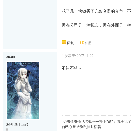
花了几十快钱买了几条名贵的金鱼，
睡在公司是一种状态，睡在外面是一
回复
引用
1
发表于: 2007-11-29
lakalu
不错不错～
说来也奇怪,人类似乎一扯上"爱"字,就会乱
级别: 新手上路
自己心智,大则乱惊世滔祸...